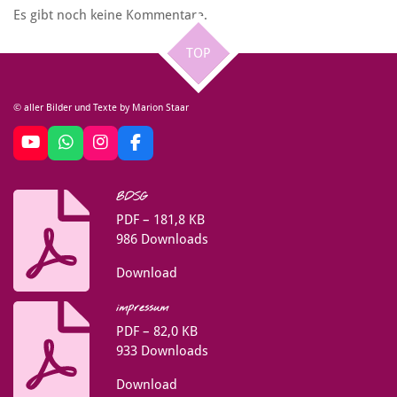
Es gibt noch keine Kommentare.
TOP
© aller Bilder und Texte by Marion Staar
Y
W
I
F
o
h
n
a
u
a
s
c
BDSG
T
t
t
e
u
s
a
b
PDF – 181,8 KB
b
A
g
o
986 Downloads
e
p
r
o
p
a
k
Download
m
impressum
PDF – 82,0 KB
933 Downloads
Download