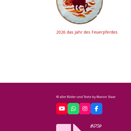
2026 das Jahr des Feuerpferdes
© aller Bilder und Texte by Marion Staar
Y
W
I
F
o
h
n
a
u
a
s
c
BDSG
T
t
t
e