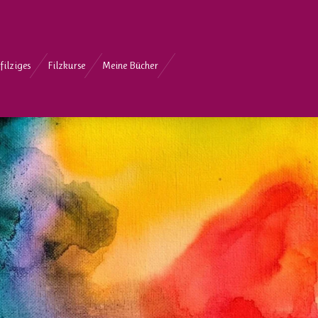
filziges
Filzkurse
Meine Bücher