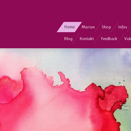
Zum
Hauptinhalt
springen
Home
Marion
Shop
Infos
Blog
Kontakt
Feedback
Vid