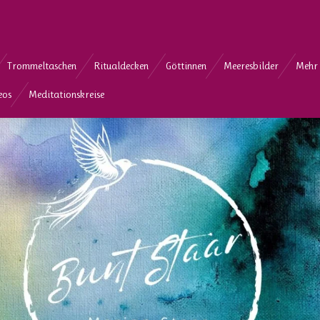
Trommeltaschen
Ritualdecken
Göttinnen
Meeresbilder
Mehr 
eos
Meditationskreise