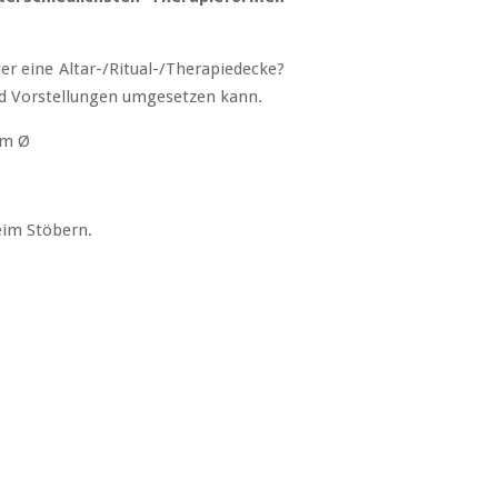
r eine Altar-/Ritual-/Therapiedecke?
und Vorstellungen umgesetzen kann.
cm Ø
beim Stöbern.