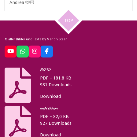
Andrea 🫶🏻
TOP
© aller Bilder und Texte by Marion Staar
Y
W
I
F
o
h
n
a
u
a
s
c
BDSG
T
t
t
e
u
s
a
b
PDF – 181,8 KB
b
A
g
o
981 Downloads
e
p
r
o
p
a
k
Download
m
impressum
PDF – 82,0 KB
927 Downloads
Download