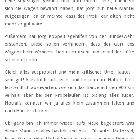
neue Kugellager gekauft und aufmontiert. Jetzt, nachdem
sich die Wagen bewährt haben, hat Jörg nun neue Mäntel
aufgezogen, da er meinte, dass das Profil der alten nicht
mehr so gut wäre.
Außerdem hat Jörg Koppeltragehilfen von der Bundeswehr
erstanden. Diese sollen verhindern, dass der Gurt des
Wagens beim Wandern herunterrutscht und so auf der Hüfte
scheuen könnte.
Gleich alles ausprobiert und mein kritisches Urteil lautet -
sehr gut! Alles fühlt sich leicht und bequem an. Natürlich ist
letztendlich abzuwarten, wie sich das Ganze auf den 900 km
verhält, aber bei den Probeläufen ist bislang alles super.
Notfalls könnten wir ja alles klein zusammen falten und
nach Hause schicken.
Übrigens bin ich immer wieder aufs Neue begeistert, was
dieser Mann so alles bastelt und baut. Ob Auto, Motorrad,
Haus, Garten oder Möbel (um nur ein paar wenige Dinge zu