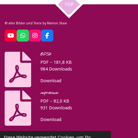
TOP
© aller Bilder und Texte by Marion Staar
Y
W
I
F
o
h
n
a
u
a
s
c
BDSG
T
t
t
e
u
s
a
b
PDF – 181,8 KB
b
A
g
o
984 Downloads
e
p
r
o
p
a
k
Download
m
impressum
PDF – 82,0 KB
931 Downloads
Download
Diese Website verwendet Cookies, um Ihr