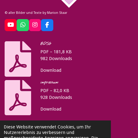
© aller Bilder und Texte by Marion Staar
Y
W
I
F
o
h
n
a
u
a
s
c
BDSG
T
t
t
e
u
s
a
b
PDF – 181,8 KB
b
A
g
o
982 Downloads
e
p
r
o
p
a
k
Download
m
impressum
PDF – 82,0 KB
928 Downloads
Download
Diese Website verwendet Cookies, um Ihr
Marion Staar
Nutzererlebnis zu verbessern und
24376 Kappeln